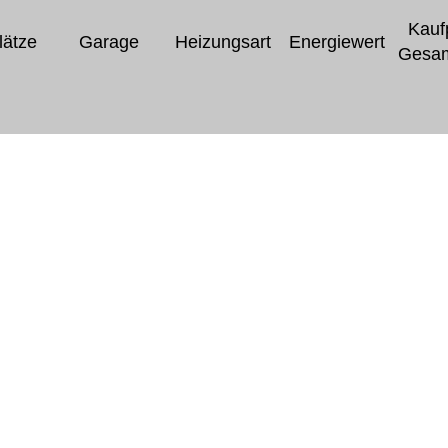
Kaufp
lätze
Garage
Heizungsart
Energiewert
Gesam