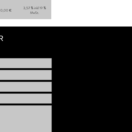
3,57 % inkl 19 %
00,00 €
MwSt.
R