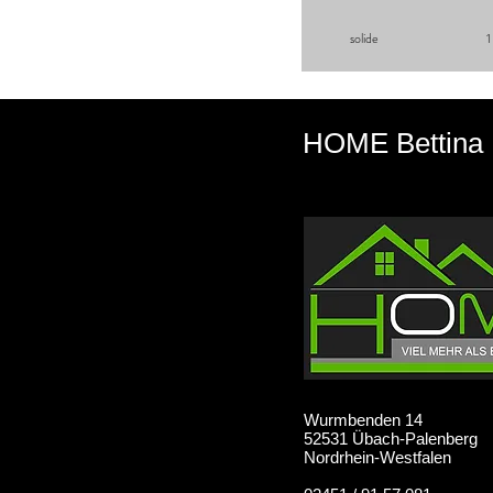
solide
1
HOME Bettina 
Wurmbenden 14
52531 Übach-Palenberg
Nordrhein-Westfalen