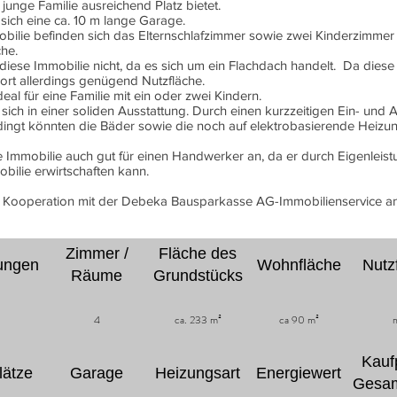
 junge Familie ausreichend Platz bietet.
sich eine ca. 10 m lange Garage.
ilie befinden sich das Elternschlafzimmer sowie zwei Kinderzimme
che.
diese Immobilie nicht, da es sich um ein Flachdach handelt. Da diese
e dort allerdings genügend Nutzfläche.
deal für eine Familie mit ein oder zwei Kindern.
 sich in einer soliden Ausstattung. Durch einen kurzzeitigen Ein- und
bedingt könnten die Bäder sowie die noch auf elektrobasierende Heizu
e Immobilie auch gut für einen Handwerker an, da er durch Eigenleis
bilie erwirtschaften kann.
in Kooperation mit der Debeka Bausparkasse AG-Immobilienservice a
Zimmer /
Fläche des
ungen
Wohnfläche
Nutz
Räume
Grundstücks
4
ca. 233 m²
ca 90 m²
n
Kaufp
lätze
Garage
Heizungsart
Energiewert
Gesam