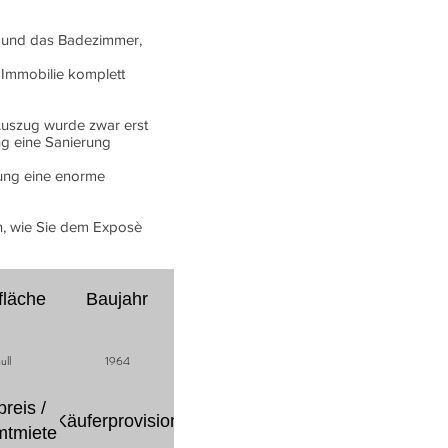
r und das Badezimmer,
 Immobilie komplett
 Auszug wurde zwar erst
ng eine Sanierung
tung eine enorme
n, wie Sie dem Exposè
fläche
Baujahr
ull
1964
reis /
Käuferprovision
tmiete