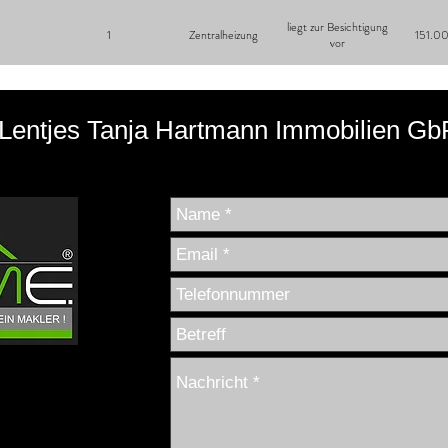
liegt zur Besichtigung
1
Zentralheizung
151.0
vor
Lentjes Tanja Hartmann Immobilien Gb