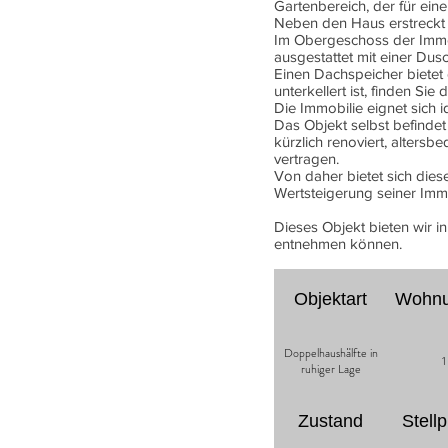
Gartenbereich, der für eine
Neben den Haus erstreckt 
Im Obergeschoss der Immob
ausgestattet mit einer Dus
Einen Dachspeicher bietet 
unterkellert ist, finden Si
Die Immobilie eignet sich i
Das Objekt selbst befindet
kürzlich renoviert, alters
vertragen.
Von daher bietet sich dies
Wertsteigerung seiner Immo
Dieses Objekt bieten wir 
entnehmen können.
Objektart
Wohn
Doppelhaushälfte in
1
ruhiger Lage
Zustand
Stellp