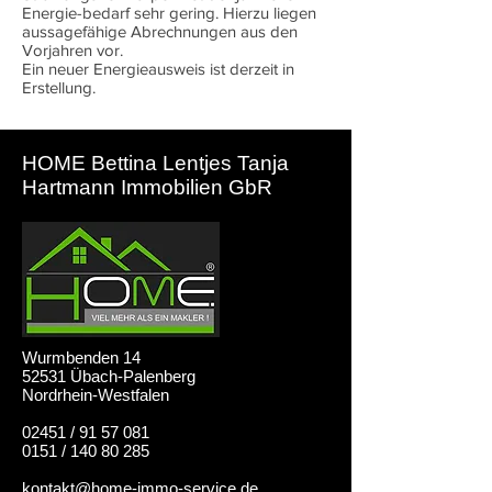
Energie-bedarf sehr gering. Hierzu liegen
aussagefähige Abrechnungen aus den
Vorjahren vor.
Ein neuer Energieausweis ist derzeit in
Erstellung.
HOME Bettina Lentjes Tanja
Hartmann Immobilien GbR
Wurmbenden 14
52531 Übach-Palenberg
Nordrhein-Westfalen
02451 / 91 57 081
0151 / 140 80 285
kontakt@home-immo-service.de