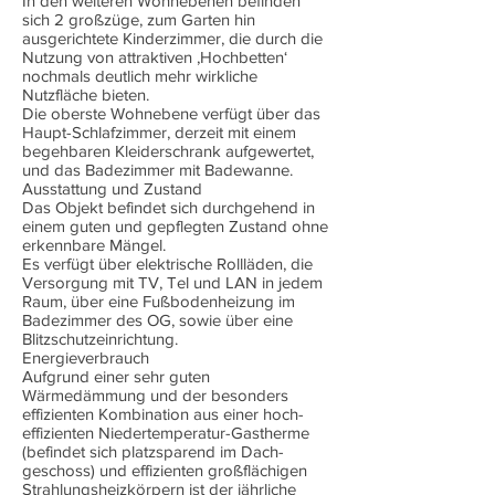
In den weiteren Wohnebenen befinden
sich 2 großzüge, zum Garten hin
ausgerichtete Kinderzimmer, die durch die
Nutzung von attraktiven ‚Hochbetten‘
nochmals deutlich mehr wirkliche
Nutzfläche bieten.
Die oberste Wohnebene verfügt über das
Haupt-Schlafzimmer, derzeit mit einem
begehbaren Kleiderschrank aufgewertet,
und das Badezimmer mit Badewanne.
Ausstattung und Zustand
Das Objekt befindet sich durchgehend in
einem guten und gepflegten Zustand ohne
erkennbare Mängel.
Es verfügt über elektrische Rollläden, die
Versorgung mit TV, Tel und LAN in jedem
Raum, über eine Fußbodenheizung im
Badezimmer des OG, sowie über eine
Blitzschutzeinrichtung.
Energieverbrauch
Aufgrund einer sehr guten
Wärmedämmung und der besonders
effizienten Kombination aus einer hoch-
effizienten Niedertemperatur-Gastherme
(befindet sich platzsparend im Dach-
geschoss) und effizienten großflächigen
Strahlungsheizkörpern ist der jährliche